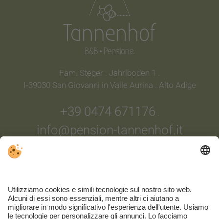
Fam. Steger . Jahrlboden 1 .
I-39030 San Giovanni in Valle Aurina . Alto Adige
+39 0474 671176
.
info@pension-tannenhof.it
ARRIVO