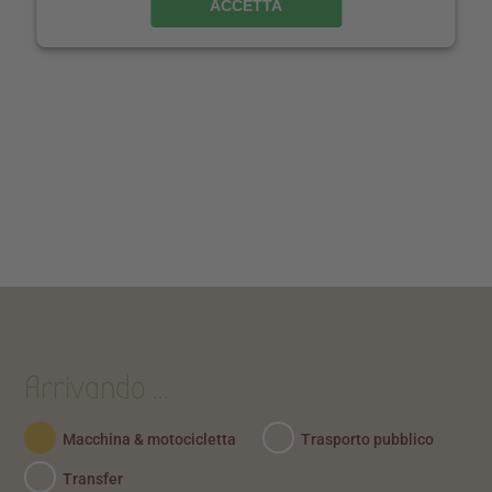
ACCETTA
Arrivando …
Macchina & motocicletta
Trasporto pubblico
Transfer