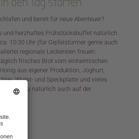
in den Tag starten
chlafen und bereit für neue Abenteuer?
s und herzhaftes Frühstücksbuffet natürlich
 ca. 10:30 Uhr (für Gipfelstürmer gerne auch
 allerlei regionale Leckereien freuen:
täglich frisches Brot vom einheimischen
onig aus eigener Produktion, Joghurt,
äse-, Wurst- und Speckplatte und vieles
 kannst du natürlich auch auf der
ken …