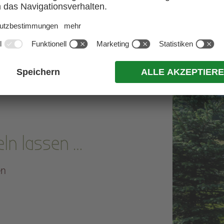
ln lassen …
en