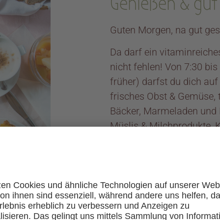
Genießen & gut 
Guten Morgen, na gut ges
Da darf ein vitaminreiche
nicht fehlen! Von 7:30 bis
früher) darfst du dich auf
frisches Obst & Gemüse, 
Bäcker, Marmeladen und H
Müslis & Milchprodukte, K
mehr! Bei schönem Wetter
Sonnenterrasse frühstüc