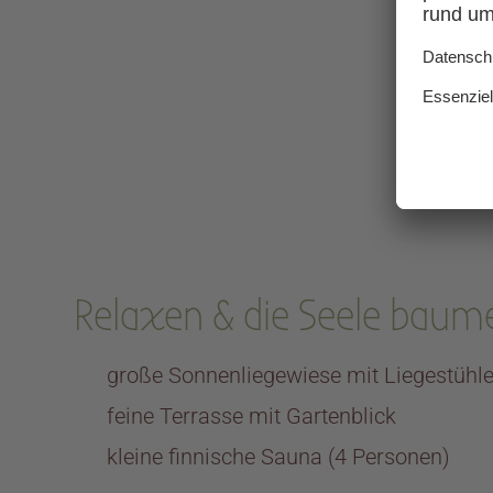
Relaxen & die Seele baume
große Sonnenliegewiese mit Liegestühl
feine Terrasse mit Gartenblick
kleine finnische Sauna (4 Personen)